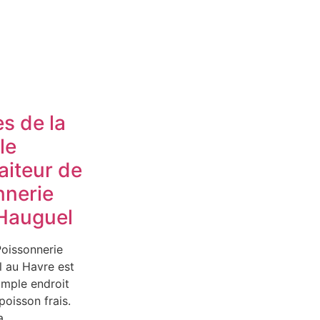
es de la
le
aiteur de
nnerie
Hauguel
Poissonnerie
 au Havre est
imple endroit
poisson frais.
a