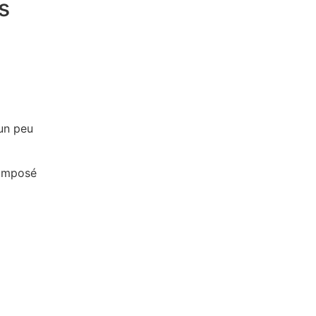
s
’un peu
composé